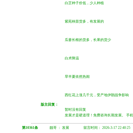
白芷种子价低，少人种植
紫苑秧苗货多，有发展的
瓜蒌长根的货多，长果的货少
白术降温
旱半夏依然热闹
西红花上涨几千元，受产地伊朗战争影响
版主回复：
暂时没有回复
发展才是硬道理！免费咨询长期发展。 手机微信 
第10361条
靓哥 ： 发展 留言时间： 2026-3-17 22:40:25