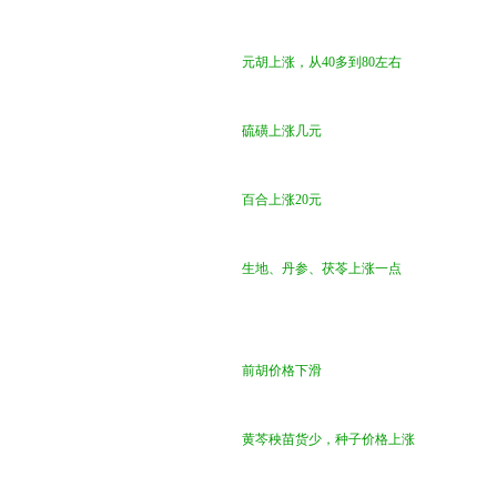
元胡上涨，从40多到80左右
硫磺上涨几元
百合上涨20元
生地、丹参、茯苓上涨一点
前胡价格下滑
黄芩秧苗货少，种子价格上涨